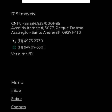
R19 Imóveis
CNPJ
-
35.684.932/0001-85
Avenida Itamarati, 3077, Parque Erasmo
Assunção - Santo André/SP, 09271-410
(11) 4975-2730
(11) 94707-3301
Ver e-mail
Menu
Início
Sobre
Contato