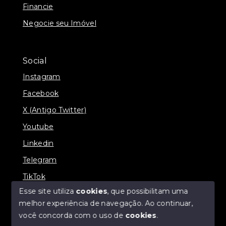
Financie
Negocie seu Imóvel
Social
Instagram
Facebook
X (Antigo Twitter)
Youtube
Linkedin
Telegram
TikTok
Esse site utiliza
cookies
, que possibilitam uma
melhor experiência de navegação.
Ao continuar,
você concorda com o uso de
cookies
.
© Copyright 2026 - R19 Imóveis - Todos os direitos