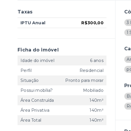
Taxas
C
3 
IPTU Anual
R$300,00
1 
Ca
Ficha do imóvel
A
Idade do imóvel
6 anos
p
Perfil
Residencial
Situação
Pronto para morar
Pr
Possui mobília?
Mobiliado
B
Área Construída
140m²
R
Área Privativa
140m²
Área Total
140m²