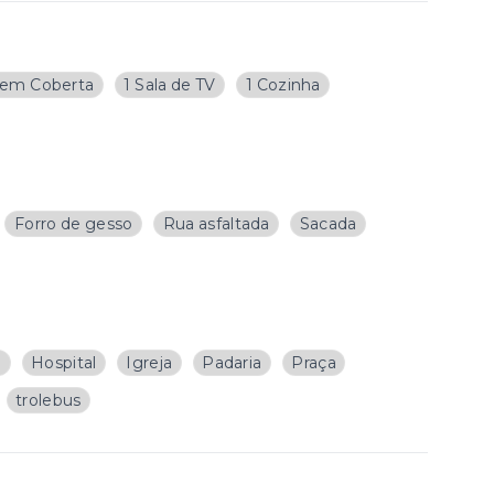
em Coberta
1 Sala de TV
1 Cozinha
Forro de gesso
Rua asfaltada
Sacada
a
Hospital
Igreja
Padaria
Praça
trolebus