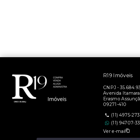
R19 Imóveis
CNPJ
-
35.684.9
Avenida Itamara
Erasmo Assunção
09271-410
(11) 4975-27
(11) 94707-3
Ver e-mail