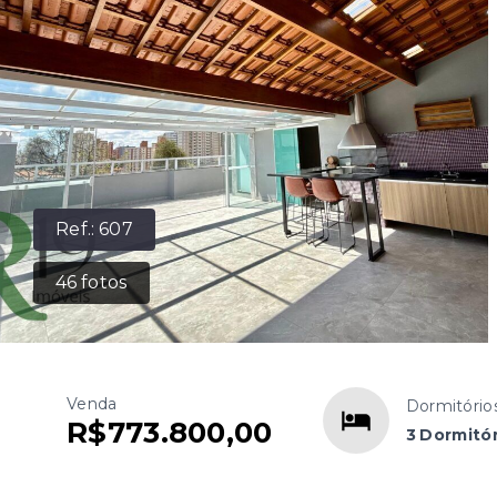
Ref.:
607
46
fotos
Venda
Dormitório
R$773.800,00
3 Dormitór