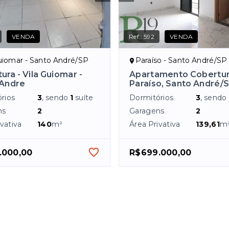
VENDA
Ref.:
592
VENDA
uiomar - Santo André/SP
Paraíso - Santo André/SP
ura - Vila Guiomar -
Apartamento Cobertu
 Andre
Paraíso, Santo André/
rios
3
, sendo
1
suíte
Dormitórios
3
, sendo
ns
2
Garagens
2
vativa
140
m²
Área Privativa
139,61
m
.000,00
R$699.000,00