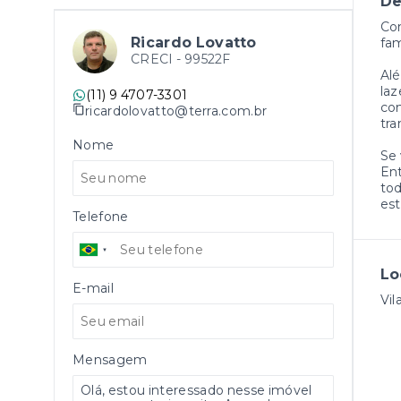
De
Com
Ricardo Lovatto
fam
CRECI -
99522F
Alé
laz
(11) 9 4707-3301
com
ricardolovatto@terra.com.br
tra
Nome
Se 
Ent
tod
est
Telefone
Lo
E-mail
Vil
Mensagem