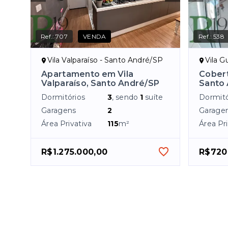
Ref.:
707
VENDA
Ref.:
538
Vila Valparaíso - Santo André/SP
Vila G
Apartamento em Vila
Cobert
Valparaíso, Santo André/SP
Santo
Dormitórios
3
, sendo
1
suíte
Dormitó
Garagens
2
Garage
Área Privativa
115
m²
Área Pri
R$1.275.000,00
R$720