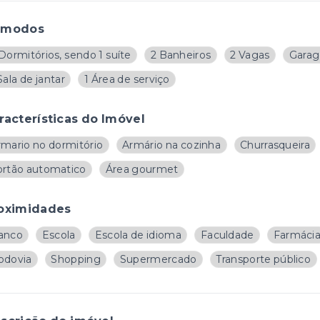
ômodos
Dormitórios, sendo 1 suíte
2 Banheiros
2 Vagas
Garag
Sala de jantar
1 Área de serviço
racterísticas do Imóvel
rmario no dormitório
Armário na cozinha
Churrasqueira
ortão automatico
Área gourmet
oximidades
anco
Escola
Escola de idioma
Faculdade
Farmáci
odovia
Shopping
Supermercado
Transporte público