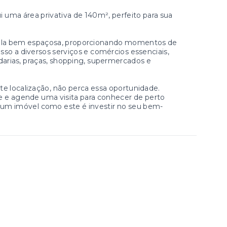
i uma área privativa de 140m², perfeito para sua
 sala bem espaçosa, proporcionando momentos de
esso a diversos serviços e comércios essenciais,
adarias, praças, shopping, supermercados e
e localização, não perca essa oportunidade.
te e agende uma visita para conhecer de perto
r um imóvel como este é investir no seu bem-