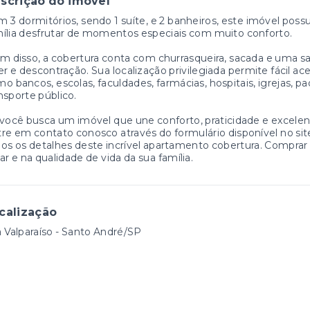
scrição do imóvel
 3 dormitórios, sendo 1 suíte, e 2 banheiros, este imóvel possu
ília desfrutar de momentos especiais com muito conforto.
m disso, a cobertura conta com churrasqueira, sacada e uma
er e descontração. Sua localização privilegiada permite fácil ac
o bancos, escolas, faculdades, farmácias, hospitais, igrejas, p
nsporte público.
você busca um imóvel que une conforto, praticidade e excelent
re em contato conosco através do formulário disponível no si
os os detalhes deste incrível apartamento cobertura. Compra
ar e na qualidade de vida da sua família.
calização
a Valparaíso - Santo André/SP