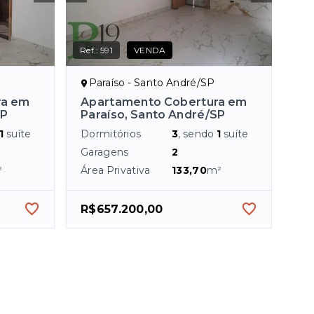
Ref.:
591
VENDA
Paraíso - Santo André/SP
ra em
Apartamento Cobertura em
SP
Paraíso, Santo André/SP
1
suíte
Dormitórios
3
, sendo
1
suíte
Garagens
2
²
Área Privativa
133,70
m²
R$657.200,00