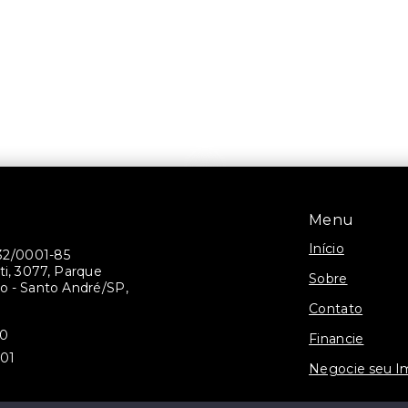
Menu
Início
32/0001-85
ti, 3077, Parque
Sobre
 - Santo André/SP,
Contato
30
Financie
301
Negocie seu I