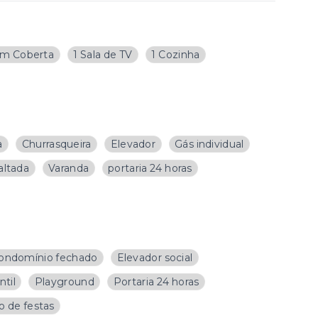
m Coberta
1 Sala de TV
1 Cozinha
a
Churrasqueira
Elevador
Gás individual
altada
Varanda
portaria 24 horas
ondomínio fechado
Elevador social
ntil
Playground
Portaria 24 horas
o de festas