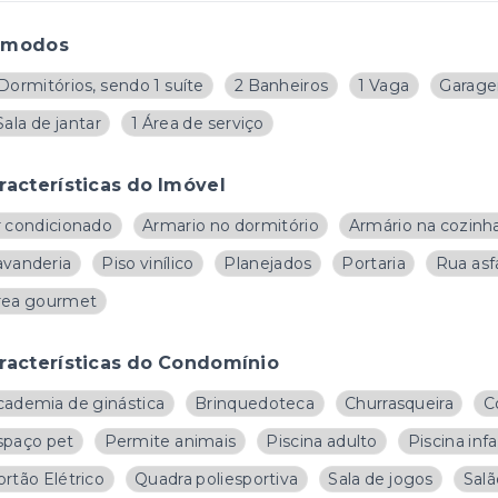
ômodos
Dormitórios, sendo 1 suíte
2 Banheiros
1 Vaga
Garage
Sala de jantar
1 Área de serviço
racterísticas do Imóvel
r condicionado
Armario no dormitório
Armário na cozinh
avanderia
Piso vinílico
Planejados
Portaria
Rua asf
rea gourmet
racterísticas do Condomínio
cademia de ginástica
Brinquedoteca
Churrasqueira
C
spaço pet
Permite animais
Piscina adulto
Piscina infa
rtão Elétrico
Quadra poliesportiva
Sala de jogos
Salã