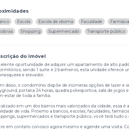
oximidades
anco
Escola
Escola de idioma
Faculdade
Farmáci
odovia
Shopping
Supermercado
Transporte público
scrição do imóvel
elente oportunidade de adquirir um apartamento de alto pad
ormitórios, sendo 1 suíte e 2 banheiros, esta unidade oferece 
rrasqueira e elevador.
m disso, o condomínio dispõe de inúmeras opções de lazer e s
yground, portaria 24 horas, quadra poliesportiva, sala de jogos e
-estar de toda a família.
alizado em um dos bairros mais valorizados da cidade, essa é 
lidade de vida. Próximo a bancos, escolas, faculdades, farmácias,
ppings, supermercados e transporte público, você terá tudo o 
tre em contato conosco agora mesmo e agende uma visita. Co