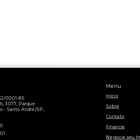
Menu
Início
32/0001-85
ti, 3077, Parque
Sobre
 - Santo André/SP,
Contato
30
Financie
301
Negocie seu I