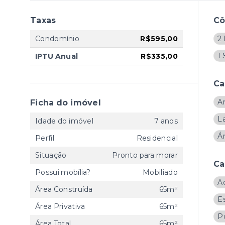
Taxas
C
Condomínio
R$595,00
2 
1 
IPTU Anual
R$335,00
Ca
A
Ficha do imóvel
L
Idade do imóvel
7 anos
Á
Perfil
Residencial
Situação
Pronto para morar
Ca
Possui mobília?
Mobiliado
A
Área Construída
65m²
E
Área Privativa
65m²
Po
Área Total
65m²