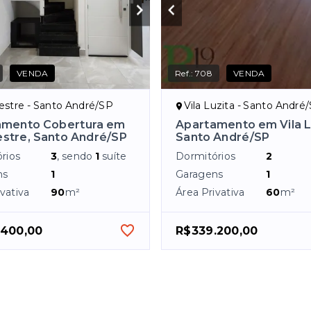
VENDA
Ref.:
708
VENDA
stre - Santo André/SP
Vila Luzita - Santo André
amento Cobertura em
Apartamento em Vila L
stre, Santo André/SP
Santo André/SP
rios
3
, sendo
1
suíte
Dormitórios
2
ns
1
Garagens
1
vativa
90
m²
Área Privativa
60
m²
.400,00
R$339.200,00