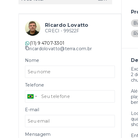
Pr
B
Ricardo Lovatto
CRECI -
99522F
R
(11) 9 4707-3301
ricardolovatto@terra.com.br
De
Nome
Exc
2 d
chu
Telefone
Alé
pla
bem
E-mail
Loc
qua
sho
Mensagem
En