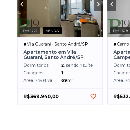
Ref.:
721
VENDA
Ref.:
628
Vila Guarani - Santo André/SP
Campe
Apartamento em Vila
Apart
Guarani, Santo André/SP
Campe
Dormitórios
2
, sendo
1
suíte
Dormitó
Garagens
1
Garage
Área Privativa
69
m²
Área Pri
R$369.940,00
R$532