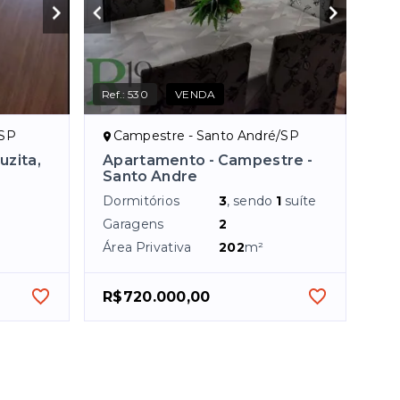
Ref.:
530
VENDA
/SP
Campestre - Santo André/SP
uzita,
Apartamento - Campestre -
Santo Andre
Dormitórios
3
, sendo
1
suíte
Garagens
2
Área Privativa
202
m²
R$720.000,00