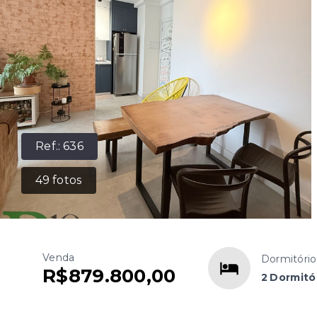
Ref.:
636
49
fotos
Venda
Dormitório
R$879.800,00
2 Dormitór