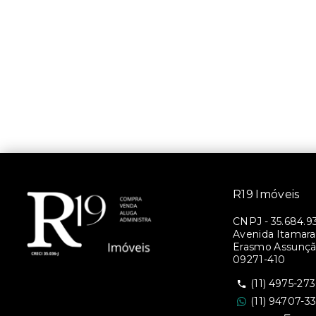
R19 Imóveis
CNPJ
-
35.684.9
Avenida Itamara
Erasmo Assunção
09271-410
(11) 4975-27
(11) 94707-3