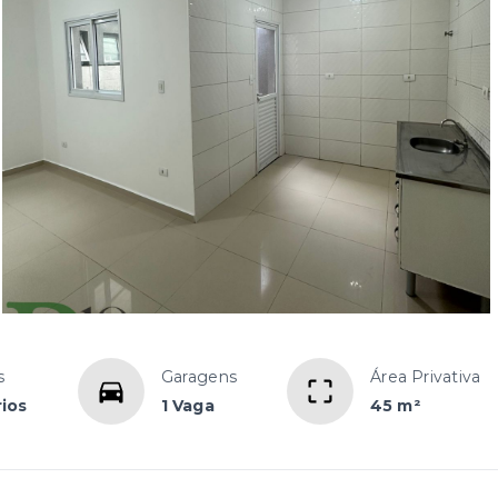
s
Garagens
Área Privativa
rios
1 Vaga
45 m²