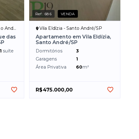
Ref.:
686
VENDA
ndré/SP
Vila Eldízia - Santo André/SP
ue das
Apartamento em Vila Eldízia,
SP
Santo André/SP
1
suíte
Dormitórios
3
Garagens
1
Área Privativa
60
m²
R$475.000,00