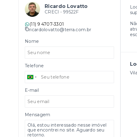
Ricardo Lovatto
Loc
CRECI -
99522F
sup
Não
(11) 9 4707-3301
atr
ricardolovatto@terra.com.br
esc
Nome
Lo
Telefone
Vil
E-mail
Mensagem