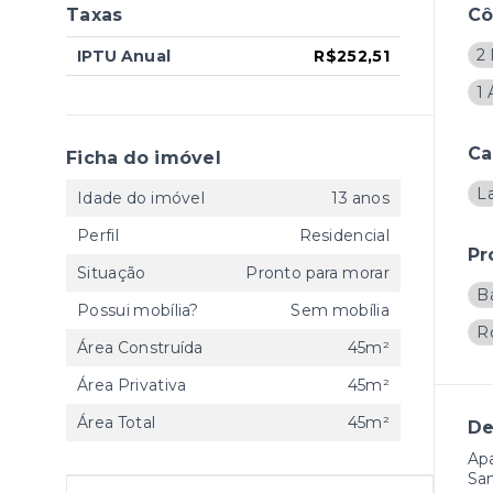
Taxas
C
2
IPTU Anual
R$252,51
1 
Ca
Ficha do imóvel
L
Idade do imóvel
13 anos
Perfil
Residencial
Pr
Situação
Pronto para morar
B
Possui mobília?
Sem mobília
R
Área Construída
45m²
Área Privativa
45m²
Área Total
45m²
De
Apa
San