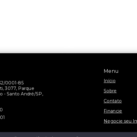
Menu
Início
32/0001-85
ti, 3077, Parque
Sobre
 - Santo André/SP,
Contato
30
Financie
301
Negocie seu I