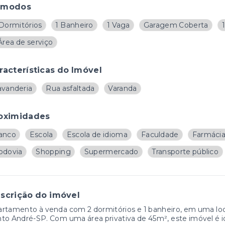
ômodos
 Dormitórios
1 Banheiro
1 Vaga
Garagem Coberta
Área de serviço
racterísticas do Imóvel
avanderia
Rua asfaltada
Varanda
oximidades
anco
Escola
Escola de idioma
Faculdade
Farmáci
odovia
Shopping
Supermercado
Transporte público
scrição do imóvel
rtamento à venda com 2 dormitórios e 1 banheiro, em uma locali
to André-SP. Com uma área privativa de 45m², este imóvel é i