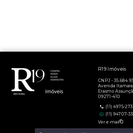
R19 Imóveis
CNPJ
-
35.684.9
Avenida Itamara
Erasmo Assunção
09271-410
(11) 4975-27
(11) 94707-3
Ver e-mail