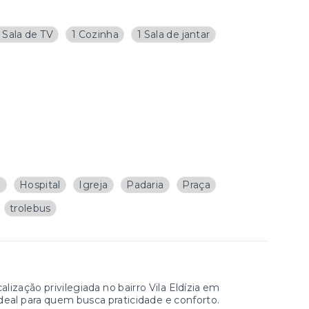
1 Sala de TV
1 Cozinha
1 Sala de jantar
a
Hospital
Igreja
Padaria
Praça
trolebus
zação privilegiada no bairro Vila Eldízia em
deal para quem busca praticidade e conforto.