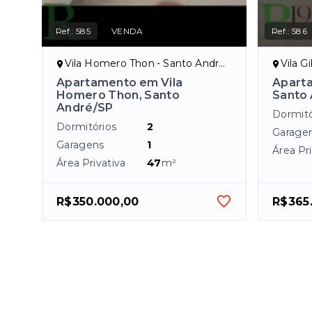
Ref.:
585
VENDA
Ref.:
586
Vila Homero Thon - Santo André/SP
Vila G
Apartamento em Vila
Aparta
Homero Thon, Santo
Santo
André/SP
Dormitó
Dormitórios
2
Garage
Garagens
1
Área Pri
Área Privativa
47
m²
R$350.000,00
R$365