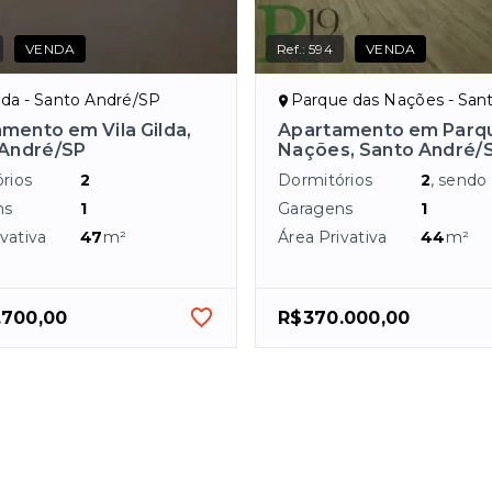
VENDA
Ref.:
594
VENDA
ilda - Santo André/SP
Parque das Nações - Santo A
mento em Vila Gilda,
Apartamento em Parq
 André/SP
Nações, Santo André/
rios
2
Dormitórios
2
, sendo
ns
1
Garagens
1
vativa
47
m²
Área Privativa
44
m²
.700,00
R$370.000,00