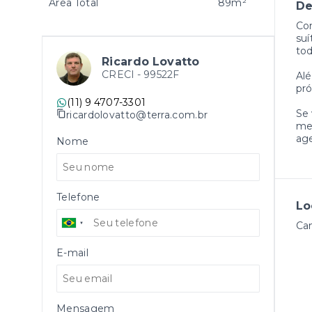
Área Total
89m²
De
Con
suí
tod
Ricardo Lovatto
CRECI -
99522F
Alé
pró
(11) 9 4707-3301
Se 
ricardolovatto@terra.com.br
mer
age
Nome
Telefone
Lo
Ca
E-mail
Mensagem