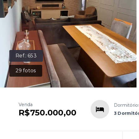
Ref.:
653
29
fotos
Venda
Dormitório
R$750.000,00
3 Dormitór