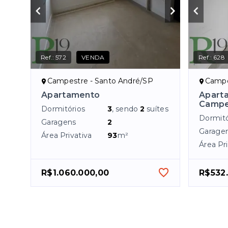
Ref.:
572
VENDA
Ref.:
628
Campestre - Santo André/SP
Campe
Apartamento
Apart
Campe
Dormitórios
3
, sendo
2
suítes
Dormitó
Garagens
2
Garage
Área Privativa
93
m²
Área Pri
R$1.060.000,00
R$532