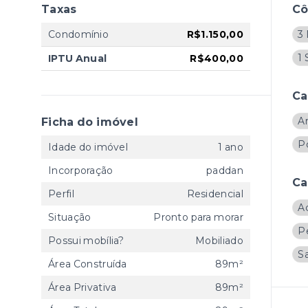
Taxas
C
Condomínio
R$1.150,00
3 
1 
IPTU Anual
R$400,00
Ca
A
Ficha do imóvel
Po
Idade do imóvel
1 ano
Incorporação
paddan
Ca
Perfil
Residencial
A
Situação
Pronto para morar
P
Possui mobília?
Mobiliado
Sa
Área Construída
89m²
Área Privativa
89m²