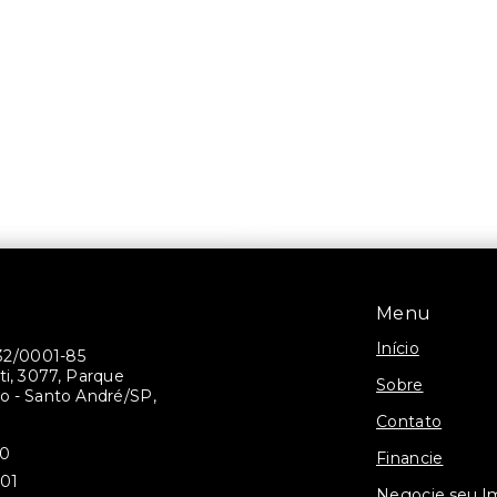
Menu
Início
32/0001-85
ti, 3077, Parque
Sobre
 - Santo André/SP,
Contato
30
Financie
301
Negocie seu I