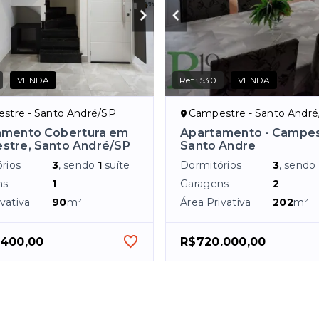
VENDA
Ref.:
530
VENDA
stre - Santo André/SP
Campestre - Santo Andr
amento Cobertura em
Apartamento - Campes
stre, Santo André/SP
Santo Andre
rios
3
, sendo
1
suíte
Dormitórios
3
, sendo
ns
1
Garagens
2
vativa
90
m²
Área Privativa
202
m²
.400,00
R$720.000,00