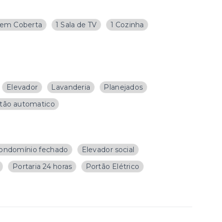
em Coberta
1 Sala de TV
1 Cozinha
Elevador
Lavanderia
Planejados
tão automatico
ondomínio fechado
Elevador social
Portaria 24 horas
Portão Elétrico