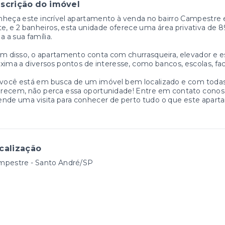
scrição do imóvel
heça este incrível apartamento à venda no bairro Campestre 
te, e 2 banheiros, esta unidade oferece uma área privativa de
a a sua família.
m disso, o apartamento conta com churrasqueira, elevador e es
xima a diversos pontos de interesse, como bancos, escolas, f
você está em busca de um imóvel bem localizado e com todas
ecem, não perca essa oportunidade! Entre em contato conosco 
nde uma visita para conhecer de perto tudo o que este apart
calização
mpestre - Santo André/SP