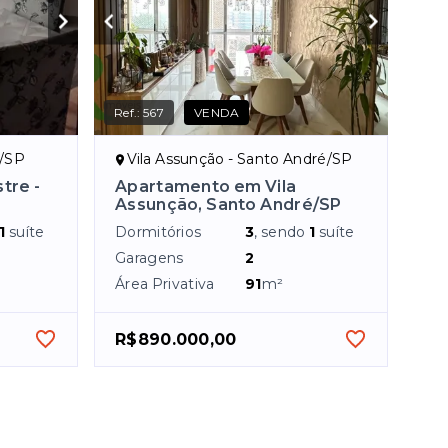
Ref.:
567
VENDA
é/SP
Vila Assunção - Santo André/SP
tre -
Apartamento em Vila
Assunção, Santo André/SP
1
suíte
Dormitórios
3
, sendo
1
suíte
Garagens
2
Área Privativa
91
m²
R$890.000,00