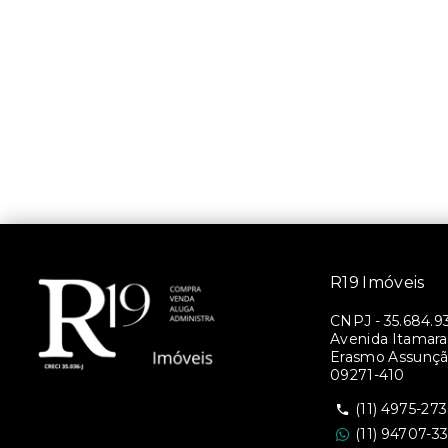
R19 Imóveis
CNPJ
-
35.684.9
Avenida Itamara
Erasmo Assunção
09271-410
(11) 4975-27
(11) 94707-3