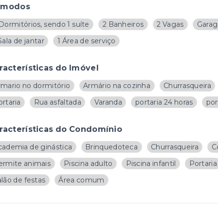
ômodos
Dormitórios, sendo 1 suíte
2 Banheiros
2 Vagas
Garag
Sala de jantar
1 Área de serviço
racterísticas do Imóvel
rmario no dormitório
Armário na cozinha
Churrasqueira
rtaria
Rua asfaltada
Varanda
portaria 24 horas
por
racterísticas do Condomínio
cademia de ginástica
Brinquedoteca
Churrasqueira
C
ermite animais
Piscina adulto
Piscina infantil
Portaria
lão de festas
Área comum