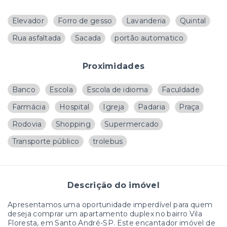
Elevador
Forro de gesso
Lavanderia
Quintal
Rua asfaltada
Sacada
portão automatico
Proximidades
Banco
Escola
Escola de idioma
Faculdade
Farmácia
Hospital
Igreja
Padaria
Praça
Rodovia
Shopping
Supermercado
Transporte público
trolebus
Descrição do imóvel
Apresentamos uma oportunidade imperdível para quem
deseja comprar um apartamento duplex no bairro Vila
Floresta, em Santo André-SP. Este encantador imóvel de