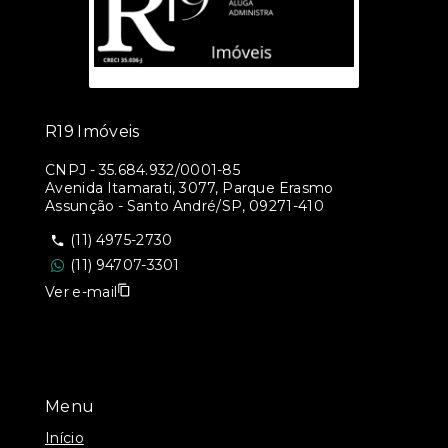
R19 Imóveis
CNPJ
-
35.684.932/0001-85
Avenida Itamarati, 3077, Parque Erasmo
Assunção - Santo André/SP, 09271-410
(11) 4975-2730
(11) 94707-3301
Ver e-mail
Menu
Início