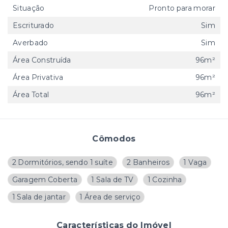
Situação
Pronto para morar
Escriturado
Sim
Averbado
Sim
Área Construída
96m²
Área Privativa
96m²
Área Total
96m²
Cômodos
2 Dormitórios, sendo 1 suíte
2 Banheiros
1 Vaga
Garagem Coberta
1 Sala de TV
1 Cozinha
1 Sala de jantar
1 Área de serviço
Características do Imóvel