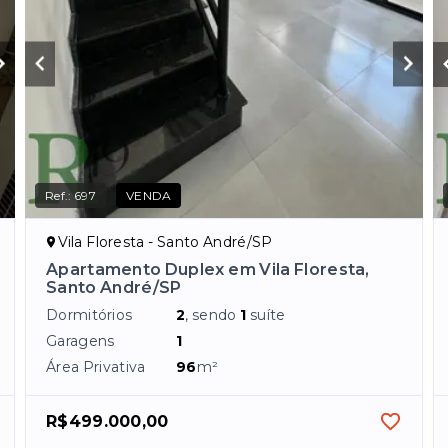
Ref.:
697
VENDA
Vila Floresta - Santo André/SP
Apartamento Duplex em Vila Floresta,
Santo André/SP
Dormitórios
2
, sendo
1
suíte
Garagens
1
Área Privativa
96
m²
R$499.000,00