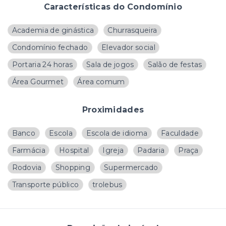
Características do Condomínio
Academia de ginástica
Churrasqueira
Condomínio fechado
Elevador social
Portaria 24 horas
Sala de jogos
Salão de festas
Área Gourmet
Área comum
Proximidades
Banco
Escola
Escola de idioma
Faculdade
Farmácia
Hospital
Igreja
Padaria
Praça
Rodovia
Shopping
Supermercado
Transporte público
trolebus