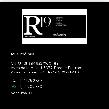
R19 Imóveis
CNPJ
-
35.684.932/0001-85
Avenida Itamarati, 3077, Parque Erasmo
Assunção - Santo André/SP, 09271-410
(11) 4975-2730
(11) 94707-3301
Ver e-mail