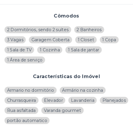
Cômodos
2 Dormitórios, sendo 2 suítes
2 Banheiros
3 Vagas
Garagem Coberta
1 Closet
1 Copa
1 Sala de TV
1 Cozinha
1 Sala de jantar
1 Área de serviço
Características do Imóvel
Armario no dormitório
Armário na cozinha
Churrasqueira
Elevador
Lavanderia
Planejados
Rua asfaltada
Varanda gourmet
portão automatico