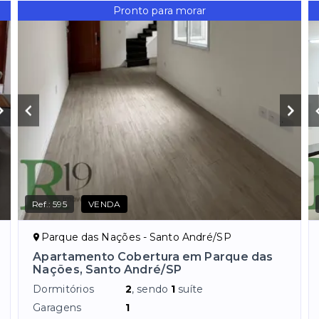
Pronto para morar
Ref.:
595
VENDA
Parque das Nações - Santo André/SP
Apartamento Cobertura em Parque das
Nações, Santo André/SP
Dormitórios
2
, sendo
1
suíte
Garagens
1