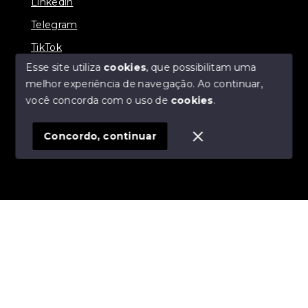
Linkedin
Telegram
TikTok
Esse site utiliza
cookies
, que possibilitam uma
melhor experiência de navegação.
Ao continuar,
você concorda com o uso de
cookies
.
© Copyright 2026 - R19 Imóveis - Todos os direitos
reservados
Concordo, continuar
SITE PARA IMOBILIARIA
Início
Histórico
Favoritos