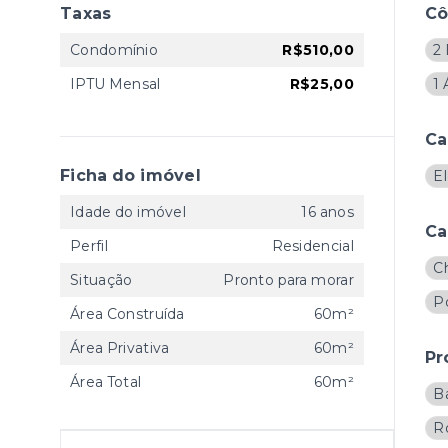
Taxas
C
Condomínio
R$510,00
2
IPTU Mensal
R$25,00
1 
Ca
Ficha do imóvel
E
Idade do imóvel
16 anos
Ca
Perfil
Residencial
C
Situação
Pronto para morar
Po
Área Construída
60m²
Área Privativa
60m²
Pr
Área Total
60m²
B
R