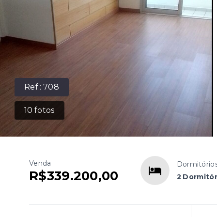
Ref.:
708
10
fotos
Venda
Dormitório
R$339.200,00
2 Dormitór