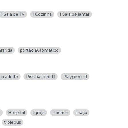
1 Sala de TV
1 Cozinha
1 Sala de jantar
aranda
portão automatico
na adulto
Piscina infantil
Playground
a
Hospital
Igreja
Padaria
Praça
trolebus