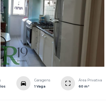
s
Garagens
Área Privativa
ios
1 Vaga
60 m²