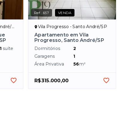
Ref.:
657
VENDA
dré/SP
Vila Progresso - Santo André/SP
ue
Apartamento em Vila
/SP
Progresso, Santo André/SP
1
suíte
Dormitórios
2
Garagens
1
Área Privativa
56
m²
R$315.000,00