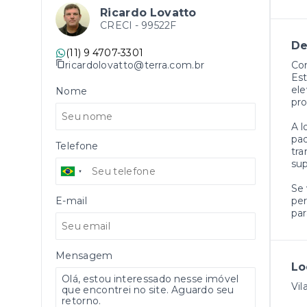
Ricardo Lovatto
CRECI -
99522F
De
(11) 9 4707-3301
ricardolovatto@terra.com.br
Com
Est
ele
Nome
pr
A l
pad
Telefone
tra
sup
Se 
E-mail
per
par
Mensagem
Lo
Vil