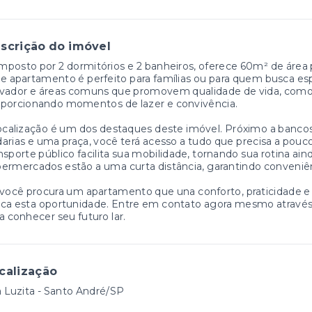
scrição do imóvel
posto por 2 dormitórios e 2 banheiros, oferece 60m² de área pri
e apartamento é perfeito para famílias ou para quem busca esp
vador e áreas comuns que promovem qualidade de vida, como c
oporcionando momentos de lazer e convivência.
ocalização é um dos destaques deste imóvel. Próximo a bancos, e
arias e uma praça, você terá acesso a tudo que precisa a pou
nsporte público facilita sua mobilidade, tornando sua rotina ain
ermercados estão a uma curta distância, garantindo conveniênc
você procura um apartamento que una conforto, praticidade e
ca esta oportunidade. Entre em contato agora mesmo através 
a conhecer seu futuro lar.
calização
a Luzita - Santo André/SP