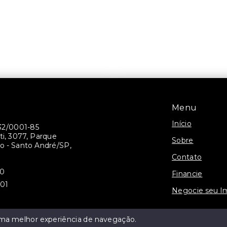
Menu
Início
32/0001-85
ti, 3077, Parque
Sobre
 - Santo André/SP,
Contato
30
Financie
301
Negocie seu I
 uma melhor experiência de navegação.