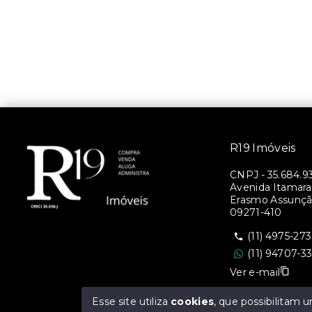
R19 Imóveis
CNPJ
-
35.684.9
Avenida Itamara
Erasmo Assunção
09271-410
(11) 4975-27
(11) 94707-3
Ver e-mail
Esse site utiliza
cookies
, que possibilitam