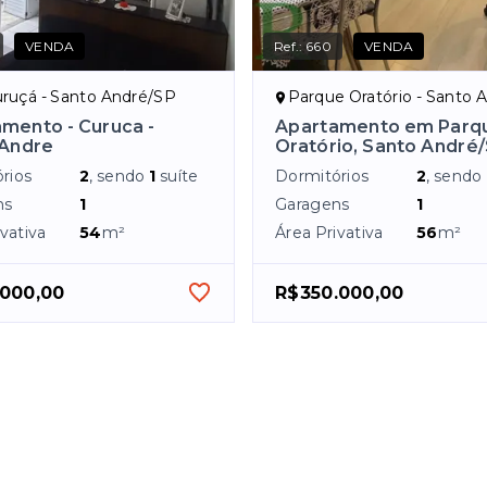
VENDA
Ref.:
660
VENDA
uruçá - Santo André/SP
Parque Oratório - Santo An
mento - Curuca -
Apartamento em Parq
 Andre
Oratório, Santo André
rios
2
, sendo
1
suíte
Dormitórios
2
, sendo
ns
1
Garagens
1
vativa
54
m²
Área Privativa
56
m²
.000,00
R$350.000,00