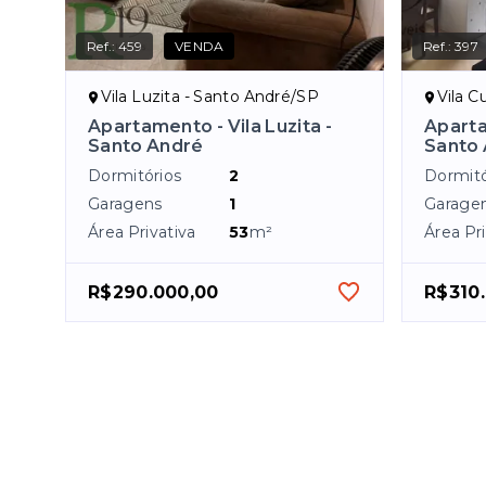
Ref.:
459
VENDA
Ref.:
397
Vila Luzita - Santo André/SP
Vila C
Apartamento - Vila Luzita -
Aparta
Santo André
Santo
Dormitórios
2
Dormitó
Garagens
1
Garage
Área Privativa
53
m²
Área Pri
R$290.000,00
R$310