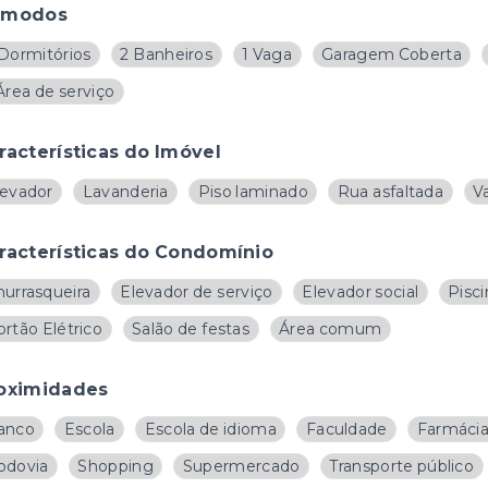
ômodos
 Dormitórios
2 Banheiros
1 Vaga
Garagem Coberta
Área de serviço
racterísticas do Imóvel
levador
Lavanderia
Piso laminado
Rua asfaltada
V
racterísticas do Condomínio
hurrasqueira
Elevador de serviço
Elevador social
Pisci
rtão Elétrico
Salão de festas
Área comum
oximidades
anco
Escola
Escola de idioma
Faculdade
Farmáci
odovia
Shopping
Supermercado
Transporte público