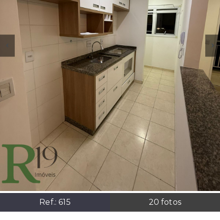
Ref.:
615
20
fotos