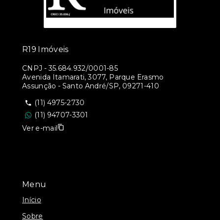
R19 Imóveis
CNPJ
-
35.684.932/0001-85
Avenida Itamarati, 3077, Parque Erasmo
Assunção - Santo André/SP, 09271-410
(11) 4975-2730
(11) 94707-3301
Ver e-mail
Menu
Início
Sobre