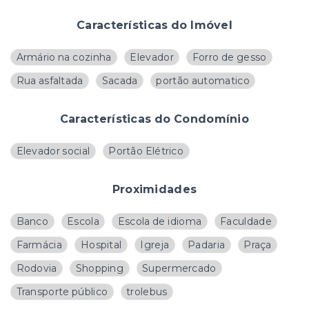
Características do Imóvel
Armário na cozinha
Elevador
Forro de gesso
Rua asfaltada
Sacada
portão automatico
Características do Condomínio
Elevador social
Portão Elétrico
Proximidades
Banco
Escola
Escola de idioma
Faculdade
Farmácia
Hospital
Igreja
Padaria
Praça
Rodovia
Shopping
Supermercado
Transporte público
trolebus