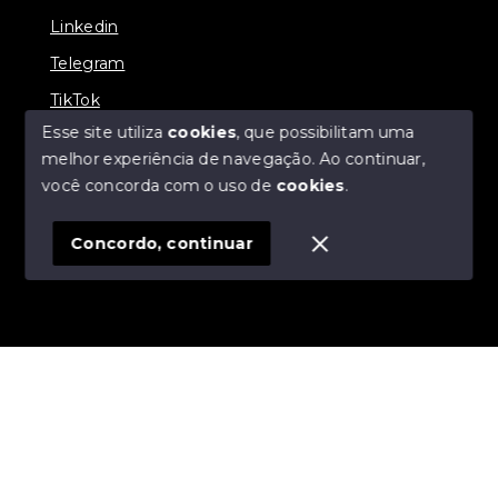
Linkedin
Telegram
TikTok
Esse site utiliza
cookies
, que possibilitam uma
melhor experiência de navegação.
Ao continuar,
você concorda com o uso de
cookies
.
© Copyright 2026 - R19 Imóveis - Todos os direitos
reservados
Concordo, continuar
SITE PARA IMOBILIARIA
Início
Histórico
Favoritos