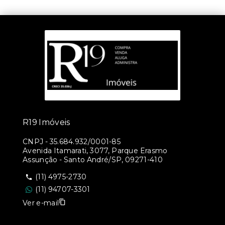
R19 Imóveis
CNPJ
-
35.684.932/0001-85
Avenida Itamarati, 3077, Parque Erasmo
Assunção - Santo André/SP, 09271-410
(11) 4975-2730
(11) 94707-3301
Ver e-mail