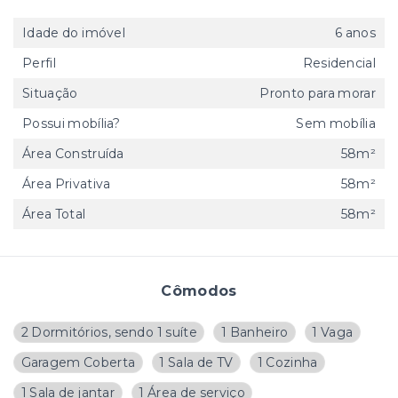
Idade do imóvel
6 anos
Perfil
Residencial
Situação
Pronto para morar
Possui mobília?
Sem mobília
Área Construída
58m²
Área Privativa
58m²
Área Total
58m²
Cômodos
2 Dormitórios, sendo 1 suíte
1 Banheiro
1 Vaga
Garagem Coberta
1 Sala de TV
1 Cozinha
1 Sala de jantar
1 Área de serviço