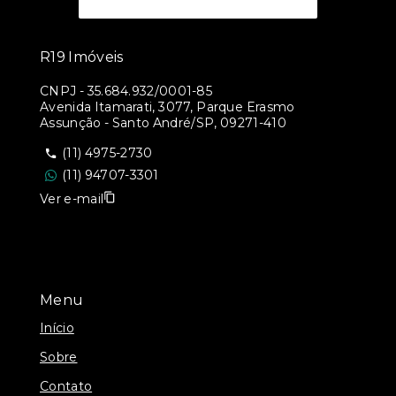
R19 Imóveis
CNPJ
-
35.684.932/0001-85
Avenida Itamarati, 3077, Parque Erasmo
Assunção - Santo André/SP, 09271-410
(11) 4975-2730
(11) 94707-3301
Ver e-mail
Menu
Início
Sobre
Contato