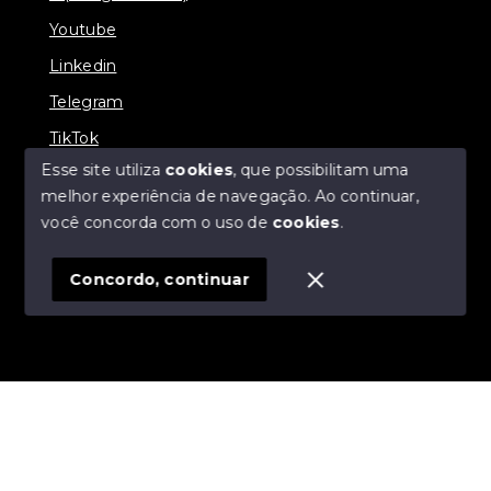
Youtube
Linkedin
Telegram
TikTok
Esse site utiliza
cookies
, que possibilitam uma
melhor experiência de navegação.
Ao continuar,
você concorda com o uso de
cookies
.
© Copyright 2026 - R19 Imóveis - Todos os direitos
reservados
Concordo, continuar
SITE PARA IMOBILIARIA
Início
Histórico
Favoritos