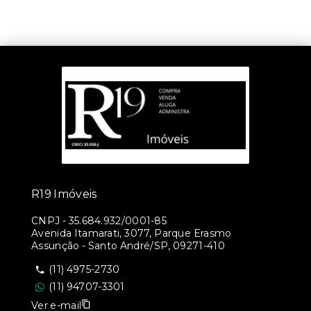
R19 Imóveis
CNPJ
-
35.684.932/0001-85
Avenida Itamarati, 3077, Parque Erasmo
Assunção - Santo André/SP, 09271-410
(11) 4975-2730
(11) 94707-3301
Ver e-mail