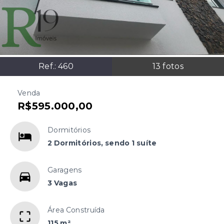
Ref.:
460
13
fotos
Venda
R$595.000,00
Dormitórios
2 Dormitórios, sendo 1 suíte
Garagens
3 Vagas
Área Construída
115 m²