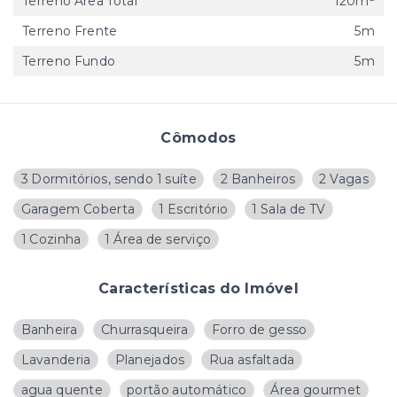
Terreno Área Total
120m²
Terreno Frente
5m
Terreno Fundo
5m
Cômodos
3 Dormitórios, sendo 1 suíte
2 Banheiros
2 Vagas
Garagem Coberta
1 Escritório
1 Sala de TV
1 Cozinha
1 Área de serviço
Características do Imóvel
Banheira
Churrasqueira
Forro de gesso
Lavanderia
Planejados
Rua asfaltada
agua quente
portão automático
Área gourmet