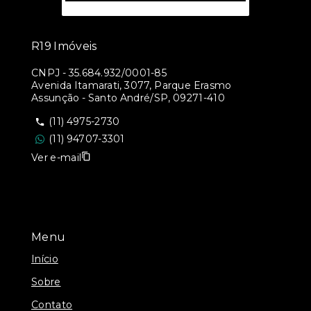
R19 Imóveis
CNPJ
-
35.684.932/0001-85
Avenida Itamarati, 3077, Parque Erasmo
Assunção - Santo André/SP, 09271-410
(11) 4975-2730
(11) 94707-3301
Ver e-mail
Menu
Início
Sobre
Contato