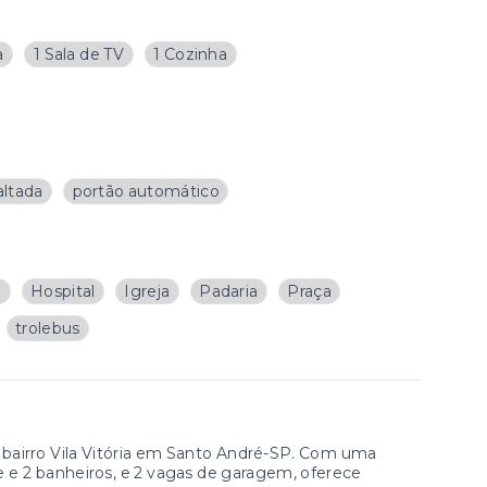
a
1 Sala de TV
1 Cozinha
altada
portão automático
a
Hospital
Igreja
Padaria
Praça
trolebus
 bairro Vila Vitória em Santo André-SP. Com uma
íte e 2 banheiros, e 2 vagas de garagem, oferece