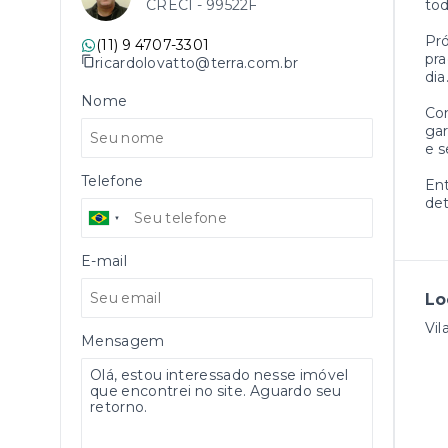
CRECI -
99522F
to
Pró
(11) 9 4707-3301
pra
ricardolovatto@terra.com.br
dia
Nome
Com
gar
e s
Telefone
Ent
det
E-mail
Lo
Vil
Mensagem