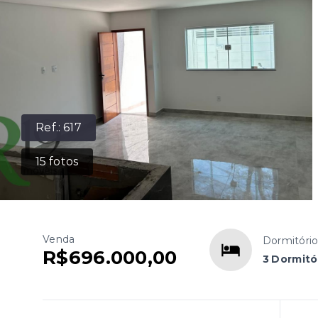
Ref.:
617
15
fotos
Venda
Dormitóri
R$696.000,00
3 Dormitór