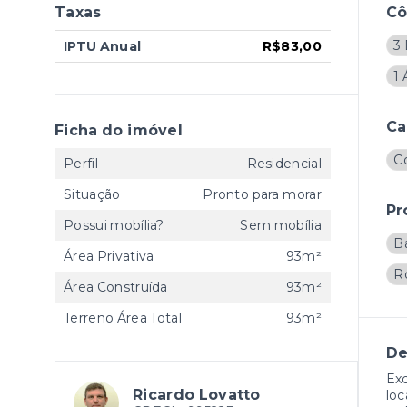
Taxas
C
3 
IPTU Anual
R$83,00
1 
Ca
Ficha do imóvel
C
Perfil
Residencial
Situação
Pronto para morar
Pr
Possui mobília?
Sem mobília
B
Área Privativa
93m²
R
Área Construída
93m²
Terreno Área Total
93m²
De
Exc
Ricardo Lovatto
loc