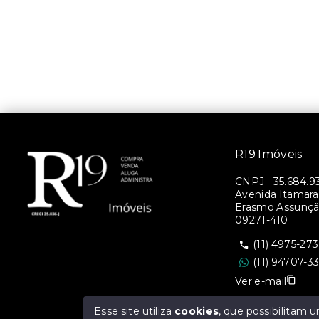
R19 Imóveis
CNPJ
-
35.684.9
Avenida Itamara
Erasmo Assunção
09271-410
(11) 4975-27
(11) 94707-3
Ver e-mail
Esse site utiliza
cookies
, que possibilitam