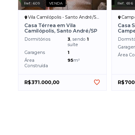
Ref.:
609
VENDA
Ref.:
696
Vila Camilópolis - Santo André/SP
Campe
Casa Térrea em Vila
Casa 
Camilópolis, Santo André/SP
Campe
Dormitórios
3
, sendo
1
Dormitó
suíte
Garage
Garagens
1
Área Co
Área
95
m²
Construída
R$371.000,00
R$700