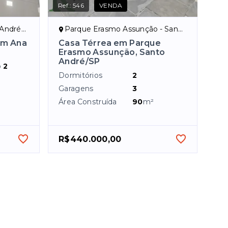
Ref.:
546
VENDA
ndré/SP
Parque Erasmo Assunção - Santo André/SP
im Ana
Casa Térrea em Parque
Erasmo Assunção, Santo
André/SP
o
2
Dormitórios
2
Garagens
3
Área Construída
90
m²
R$440.000,00