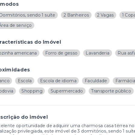
ômodos
Dormitórios, sendo 1 suíte
2 Banheiros
2 Vagas
1 Cop
Área de serviço
racterísticas do Imóvel
ozinha americana
Forro de gesso
Lavanderia
Rua asf
oximidades
anco
Escola
Escola de idioma
Faculdade
Farmáci
odovia
Shopping
Supermercado
Transporte público
scrição do imóvel
elente oportunidade de adquirir uma charmosa casa térrea no
alização privilegiada, este imóvel de 3 dormitórios, sendo 1 su