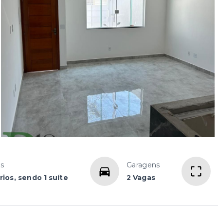
os
Garagens
ios, sendo 1 suíte
2 Vagas