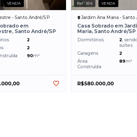
VENDA
Ref.:
596
VENDA
stre - Santo André/SP
Jardim Ana Maria - Santo A
Sobrado em
Casa Sobrado em Jard
stre, Santo André/SP
Maria, Santo André/SP
rios
2
Dormitórios
2
, send
suítes
ns
2
Garagens
2
nstruída
90
m²
Área
89
m²
Construída
.000,00
R$580.000,00