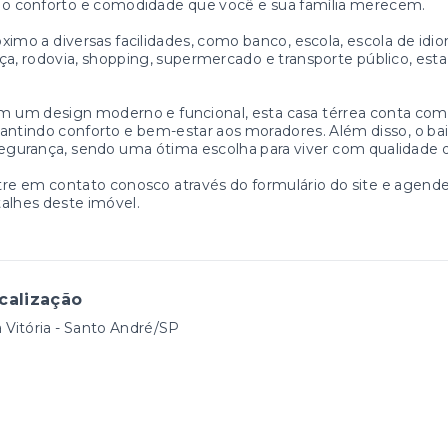
do conforto e comodidade que você e sua família merecem.
ximo a diversas facilidades, como banco, escola, escola de idioma
ça, rodovia, shopping, supermercado e transporte público, esta
.
 um design moderno e funcional, esta casa térrea conta com
antindo conforto e bem-estar aos moradores. Além disso, o bairr
egurança, sendo uma ótima escolha para viver com qualidade d
re em contato conosco através do formulário do site e agende
alhes deste imóvel.
calização
a Vitória - Santo André/SP