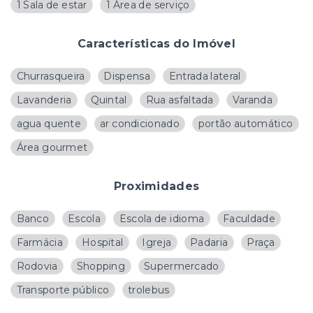
1 Sala de estar
1 Área de serviço
Características do Imóvel
Churrasqueira
Dispensa
Entrada lateral
Lavanderia
Quintal
Rua asfaltada
Varanda
agua quente
ar condicionado
portão automático
Área gourmet
Proximidades
Banco
Escola
Escola de idioma
Faculdade
Farmácia
Hospital
Igreja
Padaria
Praça
Rodovia
Shopping
Supermercado
Transporte público
trolebus