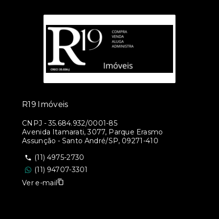
R19 Imóveis
CNPJ
-
35.684.932/0001-85
Avenida Itamarati, 3077, Parque Erasmo
Assunção - Santo André/SP, 09271-410
(11) 4975-2730
(11) 94707-3301
Ver e-mail