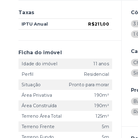
Taxas
C
3 
IPTU Anual
R$211,00
1
Ca
Ficha do imóvel
C
Idade do imóvel
11 anos
S
Perfil
Residencial
Situação
Pronto para morar
Pr
Área Privativa
190m²
B
Área Construída
190m²
R
Terreno Área Total
125m²
Terreno Frente
5m
Terreno Fundo
5m