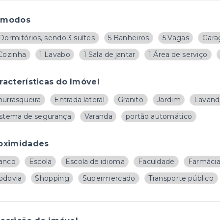
ômodos
Dormitórios, sendo 3 suítes
5 Banheiros
5 Vagas
Gara
 Cozinha
1 Lavabo
1 Sala de jantar
1 Área de serviço
racterísticas do Imóvel
hurrasqueira
Entrada lateral
Granito
Jardim
Lavand
istema de segurança
Varanda
portão automático
oximidades
anco
Escola
Escola de idioma
Faculdade
Farmáci
odovia
Shopping
Supermercado
Transporte público