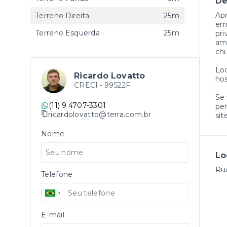
De
Ap
Terreno Direita
25m
em 
Terreno Esquerda
25m
pri
amb
chu
Loc
Ricardo Lovatto
hos
CRECI -
99522F
Se 
(11) 9 4707-3301
per
ricardolovatto@terra.com.br
sit
Nome
Lo
Ru
Telefone
E-mail