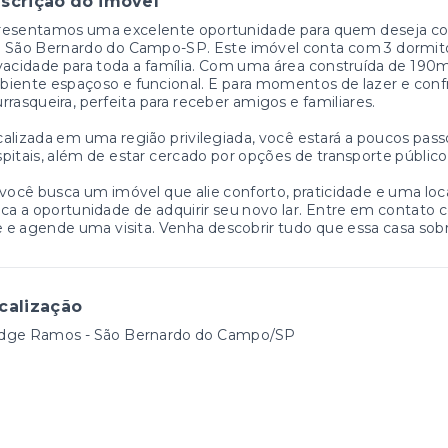
scrição do imóvel
resentamos uma excelente oportunidade para quem deseja co
São Bernardo do Campo-SP. Este imóvel conta com 3 dormitóri
vacidade para toda a família. Com uma área construída de 190
iente espaçoso e funcional. E para momentos de lazer e conf
rrasqueira, perfeita para receber amigos e familiares.
alizada em uma região privilegiada, você estará a poucos passo
pitais, além de estar cercado por opções de transporte públi
você busca um imóvel que alie conforto, praticidade e uma loca
ca a oportunidade de adquirir seu novo lar. Entre em contato 
e e agende uma visita. Venha descobrir tudo que essa casa sobr
calização
dge Ramos - São Bernardo do Campo/SP