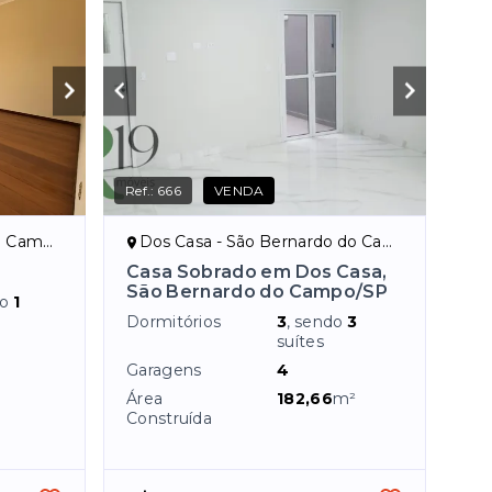
Ref.:
666
VENDA
mpo/SP
Dos Casa - São Bernardo do Campo/SP
Casa Sobrado em Dos Casa,
São Bernardo do Campo/SP
do
1
Dormitórios
3
, sendo
3
suítes
Garagens
4
Área
182,66
m²
Construída