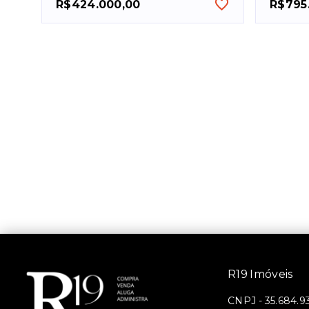
R$424.000,00
R$795
R19 Imóveis
CNPJ
-
35.684.9