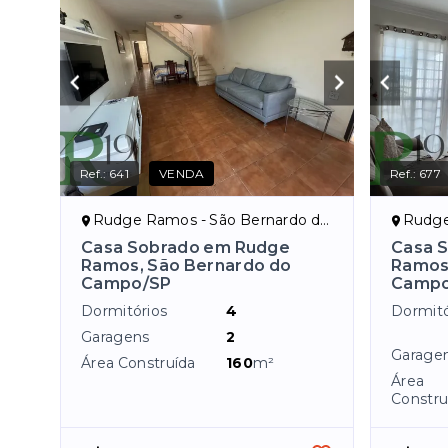
Ref.:
641
VENDA
Ref.:
677
Rudge Ramos - São Bernardo do Campo/SP
Rudge R
Casa Sobrado em Rudge
Casa 
Ramos, São Bernardo do
Ramos
Campo/SP
Campo
Dormitórios
4
Dormitó
Garagens
2
Garage
Área Construída
160
m²
Área
Constru