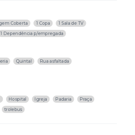
gem Coberta
1 Copa
1 Sala de TV
1 Dependência p/empregada
eria
Quintal
Rua asfaltada
a
Hospital
Igreja
Padaria
Praça
trolebus