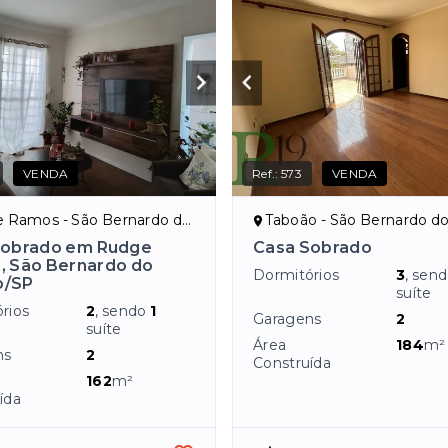
VENDA
Ref.:
573
VENDA
amos - São Bernardo do Campo/SP
Taboão - São Bernardo do Ca
Sobrado em Rudge
Casa Sobrado
, São Bernardo do
Dormitórios
3
, sen
/SP
suíte
rios
2
, sendo
1
Garagens
2
suíte
Área
184
m²
ns
2
Construída
162
m²
ída