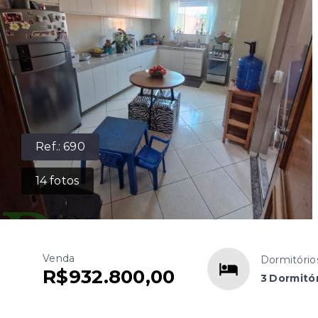
Ref.:
690
14
fotos
Venda
Dormitório
R$932.800,00
3 Dormitór