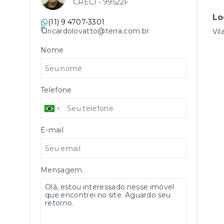
CRECI -
99522F
Lo
(11) 9 4707-3301
ricardolovatto@terra.com.br
Vil
Nome
Telefone
E-mail
Mensagem