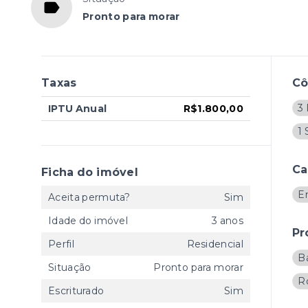
Pronto para morar
Taxas
C
3 
IPTU Anual
R$1.800,00
1 
Ca
Ficha do imóvel
En
Aceita permuta?
Sim
Idade do imóvel
3 anos
Pr
Perfil
Residencial
B
Situação
Pronto para morar
R
Escriturado
Sim