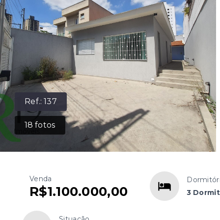
Ref.:
137
18
fotos
Venda
Dormitór
R$1.100.000,00
3 Dormit
Situação