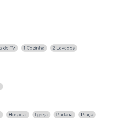
la de TV
1 Cozinha
2 Lavabos
o
a
Hospital
Igreja
Padaria
Praça