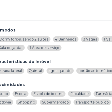
ômodos
Dormitórios, sendo 2 suítes
4 Banheiros
3 Vagas
1 Sa
Sala de jantar
1 Área de serviço
racterísticas do Imóvel
trada lateral
Quintal
agua quente
portão automátic
oximidades
anco
Escola
Escola de idioma
Faculdade
Farmáci
odovia
Shopping
Supermercado
Transporte público