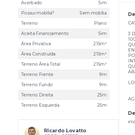
Averbado
Sim
Possui mobília?
Sem mobília
De
CA
Terreno
Plano
Aceita Financiamento
Sim
3 
10
Área Privativa
215m²
QU
EN
Área Construída
215m²
PO
IN
Terreno Área Total
215m²
QU
AB
Terreno Frente
9m
LO
Terreno Fundo
9m
Terreno Direita
25m
AG
Terreno Esquerda
25m
De
imó
Ricardo Lovatto