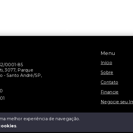
Menu
Início
32/0001-85
ti, 3077, Parque
Sobre
 - Santo André/SP,
Contato
30
Financie
301
Negocie seu I
 uma melhor experiência de navegação.
cookies
.