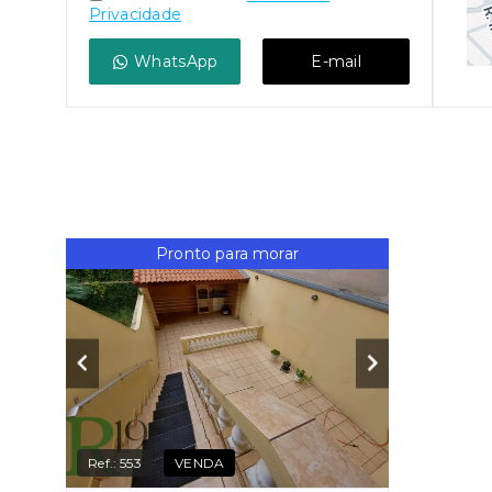
Privacidade
WhatsApp
E-mail
Pronto para morar
Ref.:
553
VENDA