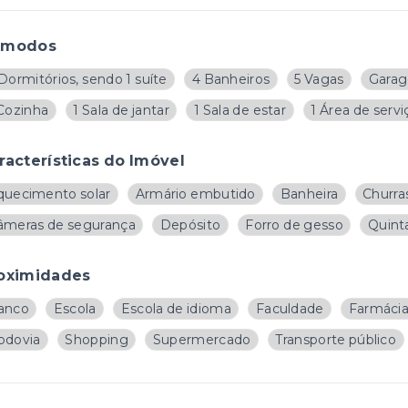
ômodos
Dormitórios, sendo 1 suíte
4 Banheiros
5 Vagas
Garag
 Cozinha
1 Sala de jantar
1 Sala de estar
1 Área de servi
racterísticas do Imóvel
quecimento solar
Armário embutido
Banheira
Churra
âmeras de segurança
Depósito
Forro de gesso
Quint
oximidades
anco
Escola
Escola de idioma
Faculdade
Farmáci
odovia
Shopping
Supermercado
Transporte público