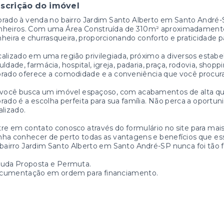
scrição do imóvel
rado à venda no bairro Jardim Santo Alberto em Santo André-S
nheiros. Com uma Área Construída de 310m² aproximadamente,
heira e churrasqueira, proporcionando conforto e praticidade pa
alizado em uma região privilegiada, próximo a diversos estab
uldade, farmácia, hospital, igreja, padaria, praça, rodovia, sho
rado oferece a comodidade e a conveniência que você procura
você busca um imóvel espaçoso, com acabamentos de alta qua
rado é a escolha perfeita para sua família. Não perca a oport
alizado.
re em contato conosco através do formulário no site para mai
ha conhecer de perto todas as vantagens e benefícios que es
bairro Jardim Santo Alberto em Santo André-SP nunca foi tão fá
tuda Proposta e Permuta.
cumentação em ordem para financiamento.