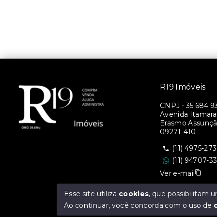
R19 Imóveis
CNPJ
-
35.684.9
Avenida Itamara
Erasmo Assunção
09271-410
(11) 4975-27
(11) 94707-3
Ver e-mail
Esse site utiliza
cookies
, que possibilitam
Ao continuar, você concorda com o uso de