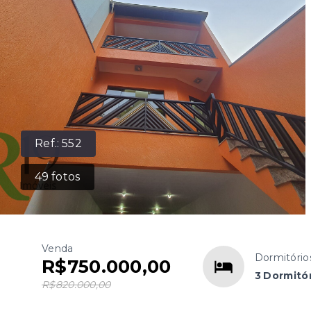
Ref.:
552
49
fotos
Venda
Dormitório
R$750.000,00
3 Dormitór
R$820.000,00