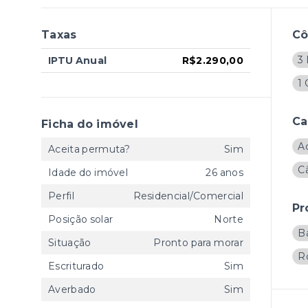
Taxas
C
3 
IPTU Anual
R$2.290,00
1
Ca
Ficha do imóvel
A
Aceita permuta?
Sim
C
Idade do imóvel
26 anos
Perfil
Residencial/Comercial
Pr
Posição solar
Norte
B
Situação
Pronto para morar
R
Escriturado
Sim
Averbado
Sim