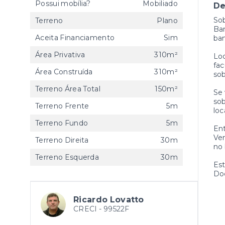
Possui mobília?
Mobiliado
De
Sob
Terreno
Plano
Ba
Aceita Financiamento
Sim
ban
Área Privativa
310m²
Loc
fac
Área Construída
310m²
sob
Terreno Área Total
150m²
Se 
sob
Terreno Frente
5m
loc
Terreno Fundo
5m
Ent
Ven
Terreno Direita
30m
no 
Terreno Esquerda
30m
Es
Do
Ricardo Lovatto
CRECI -
99522F