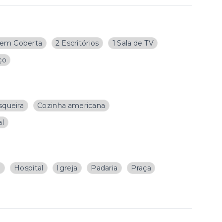
em Coberta
2 Escritórios
1 Sala de TV
ço
squeira
Cozinha americana
al
a
Hospital
Igreja
Padaria
Praça