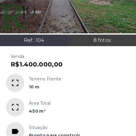
Ref.:
104
8
fotos
Venda
R$1.400.000,00
Terreno Frente
10 m
Área Total
450 m²
Situação
Pronto para construir