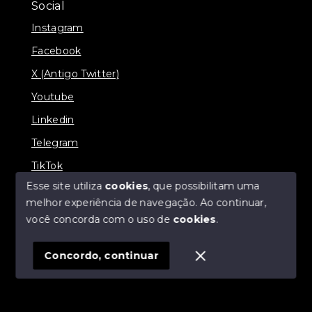
Social
Instagram
Facebook
X (Antigo Twitter)
Youtube
Linkedin
Telegram
TikTok
Esse site utiliza
cookies
, que possibilitam uma
melhor experiência de navegação.
Ao continuar,
você concorda com o uso de
cookies
.
© Copyright 2026 - R19 Imóveis - Todos os direitos
reservados
Concordo, continuar
SITE PARA IMOBILIARIA