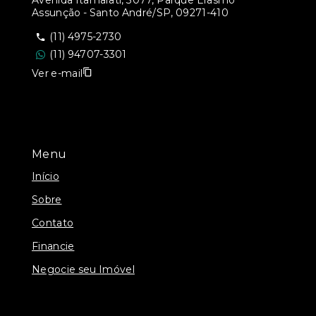
Avenida Itamarati, 3077, Parque Erasmo
Assunção - Santo André/SP, 09271-410
(11) 4975-2730
(11) 94707-3301
Ver e-mail
Menu
Início
Sobre
Contato
Financie
Negocie seu Imóvel